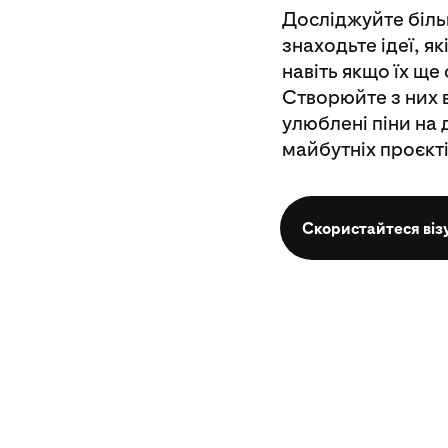
Досліджуйте біль
знаходьте ідеї, я
навіть якщо їх ще
Створюйте з них в
улюблені піни на 
майбутніх проєкті
Скористайтеся ві