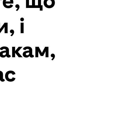
е, що
, і
макам,
ас