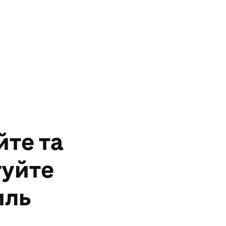
йте та
уйте
иль