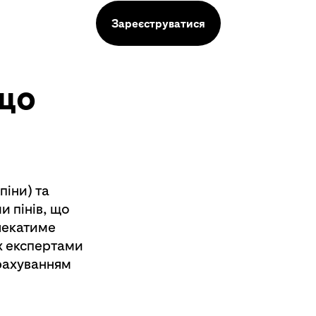
Зареєструватися
 що
піни) та
 пінів, що
 чекатиме
их експертами
урахуванням