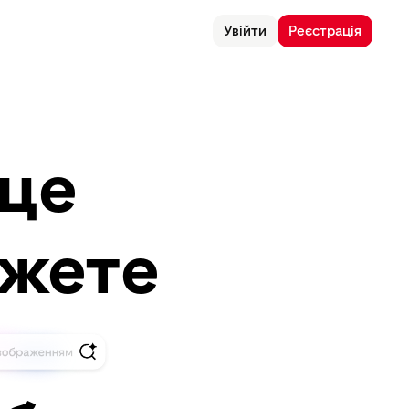
Увійти
Реєстрація
 це
ожете