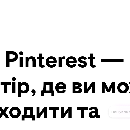
рганізацій
ристовуйте Pinterest для реклами
terest Academy
румент відстеження трендів
Pinterest —
тір, де ви м
ходити та