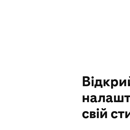
Відкри
налашт
свій ст