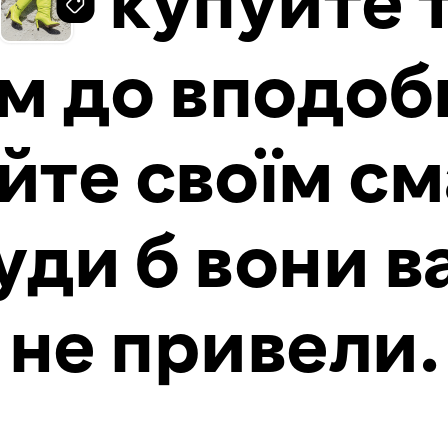
купуйте т
м до вподоби
йте своїм с
уди б вони в
не привели.