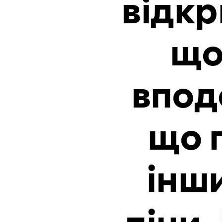
відкр
що
впод
що 
інш