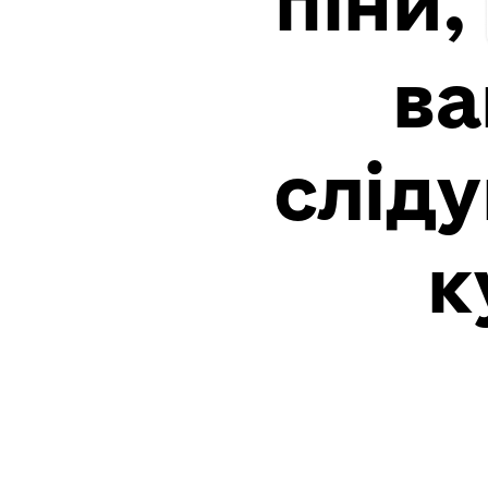
піни,
ва
сліду
к