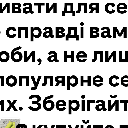
ивати для се
 справді вам
оби, а не лиш
популярне с
их. Зберігай