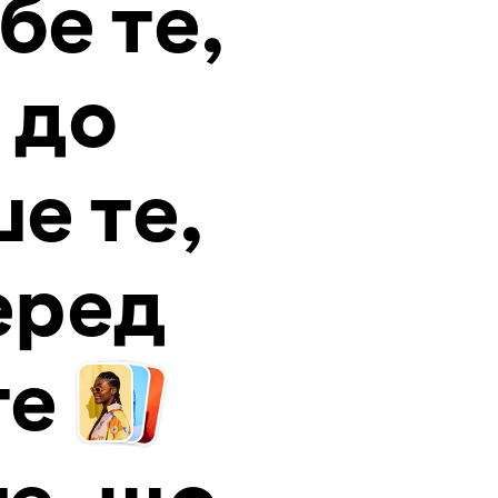
бе те,
 до
е те,
еред
те