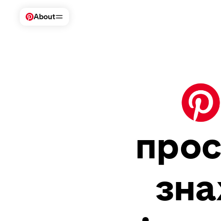
About
Відвідати Pinterest
Компанія
Безпека + підтримка
Для о
Business
Newsroom
Довідковий центр
Вико
Автори
Вакансії
Політики
Pin
Інвестори
Безпека підлітків
Інст
Вплив
Безпека брендів
прос
зна