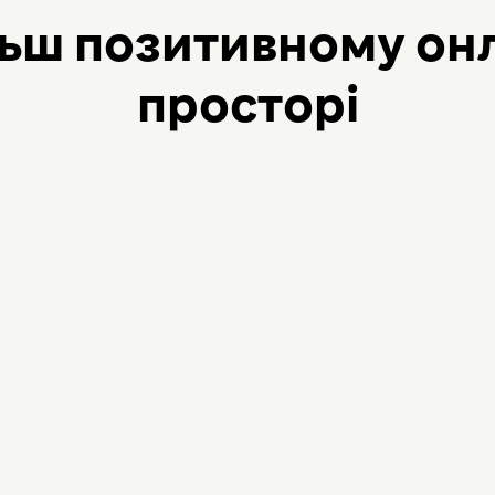
льш позитивному он
просторі