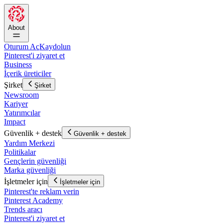
About
Oturum Aç
Kaydolun
Pinterest'i ziyaret et
Business
İçerik üreticiler
Şirket
Şirket
Newsroom
Kariyer
Yatırımcılar
Impact
Güvenlik + destek
Güvenlik + destek
Yardım Merkezi
Politikalar
Gençlerin güvenliği
Marka güvenliği
İşletmeler için
İşletmeler için
Pinterest'te reklam verin
Pinterest Academy
Trends aracı
Pinterest'i ziyaret et