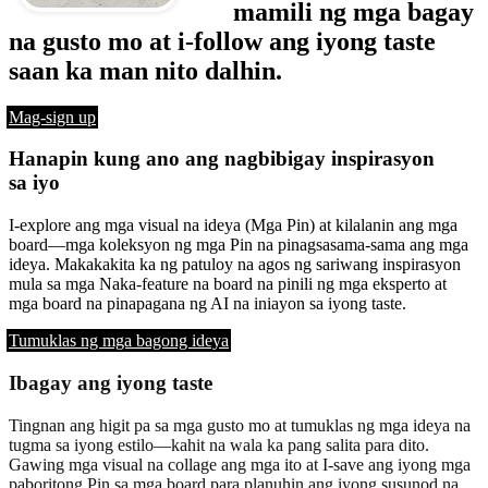
mamili ng mga bagay
na gusto mo at i-follow ang iyong taste
saan ka man nito dalhin.
Mag-sign up
Hanapin kung ano ang nagbibigay inspirasyon
sa iyo
I-explore ang mga visual na ideya (Mga Pin) at kilalanin ang mga
board—mga koleksyon ng mga Pin na pinagsasama-sama ang mga
ideya. Makakakita ka ng patuloy na agos ng sariwang inspirasyon
mula sa mga Naka-feature na board na pinili ng mga eksperto at
mga board na pinapagana ng AI na iniayon sa iyong taste.
Tumuklas ng mga bagong ideya
Ibagay ang iyong taste
Tingnan ang higit pa sa mga gusto mo at tumuklas ng mga ideya na
tugma sa iyong estilo—kahit na wala ka pang salita para dito.
Gawing mga visual na collage ang mga ito at I-save ang iyong mga
paboritong Pin sa mga board para planuhin ang iyong susunod na