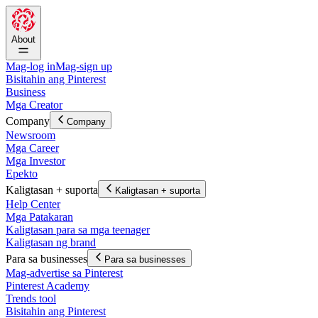
About
Mag-log in
Mag-sign up
Bisitahin ang Pinterest
Business
Mga Creator
Company
Company
Newsroom
Mga Career
Mga Investor
Epekto
Kaligtasan + suporta
Kaligtasan + suporta
Help Center
Mga Patakaran
Kaligtasan para sa mga teenager
Kaligtasan ng brand
Para sa businesses
Para sa businesses
Mag-advertise sa Pinterest
Pinterest Academy
Trends tool
Bisitahin ang Pinterest