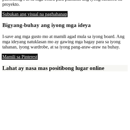
proyekto.
Subukan ang visual na paghahanap
Bigyang-buhay ang iyong mga ideya
I-save ang mga gusto mo at mamili agad mula sa iyong board. Ang
mga ideyang natuklasan mo ay gawing mga bagay para sa iyong
tahanan, iyong wardrobe, at sa iyong pang-araw-araw na buhay.
Mamili sa Pinterest
Lahat ay nasa mas positibong lugar online