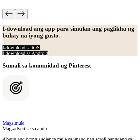
magaan ang aming epekto sa planeta.
I-download ang app para simulan ang paglikha ng
buhay na iyong gusto.
I-download sa iOS
I-download sa Android
Sumali sa komunidad ng Pinterest
Magsimula
Mag-advertise sa amin
Abutin ang iyong audience mula sa unang pag-scroll hanggang sa