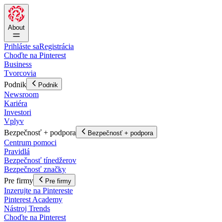
About
Prihláste sa
Registrácia
Choďte na Pinterest
Business
Tvorcovia
Podnik
Podnik
Newsroom
Kariéra
Investori
Vplyv
Bezpečnosť + podpora
Bezpečnosť + podpora
Centrum pomoci
Pravidlá
Bezpečnosť tínedžerov
Bezpečnosť značky
Pre firmy
Pre firmy
Inzerujte na Pintereste
Pinterest Academy
Nástroj Trends
Choďte na Pinterest