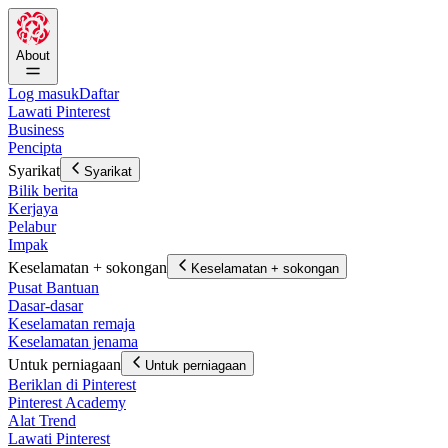
About
Log masuk
Daftar
Lawati Pinterest
Business
Pencipta
Syarikat
Syarikat
Bilik berita
Kerjaya
Pelabur
Impak
Keselamatan + sokongan
Keselamatan + sokongan
Pusat Bantuan
Dasar-dasar
Keselamatan remaja
Keselamatan jenama
Untuk perniagaan
Untuk perniagaan
Beriklan di Pinterest
Pinterest Academy
Alat Trend
Lawati Pinterest