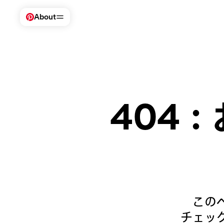
About
Pinterest にアクセス
ビジネス
安全性とサポート
ビジネス
ニュースルーム
ヘルプセンター
クリエイター
求人情報
ポリシー
IR 情報
10 代向け安全対
効果
ブランドセーフテ
404
この
チェッ