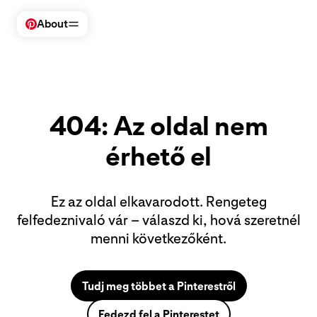
About
A Pinterest felkeresése
Business
Tartalomkészítők
404: Az oldal nem
Cég
Biztonság + támogatás
érhető el
Vállalkozásoknak
Ez az oldal elkavarodott. Rengeteg
felfedeznivaló vár – válaszd ki, hová szeretnél
menni következőként.
Tudj meg többet a Pinterestről
Fedezd fel a Pinterestet